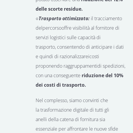
delle scorte residue.
○
Trasporto ottimizzato:
il tracciamento
del
percorso
offre
visibilità
al fornitore di
servizi logistici
sulle capacità di
trasporto,
consentendo di anticipare i dati
e quindi di
razionalizzare
i
costi
proponendo
raggruppamenti
di spedizioni
,
con una conseguente
riduzione del 10%
dei costi di trasporto.
Nel complesso, siamo convinti che
la
trasformazione digitale
di tutti
gli
anelli
della catena di fornitura sia
essenziale per
affrontare le nuove
sfide