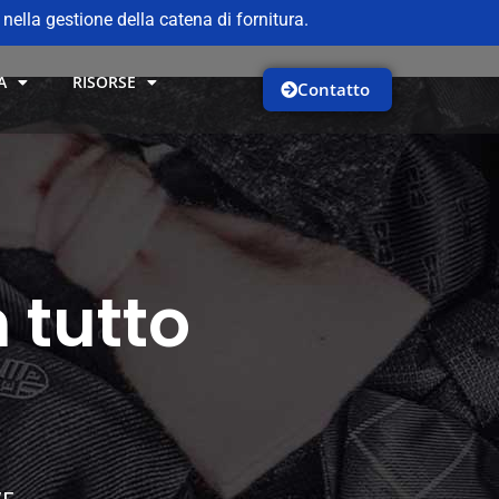
ella gestione della catena di fornitura.
A
RISORSE
Contatto
 tutto