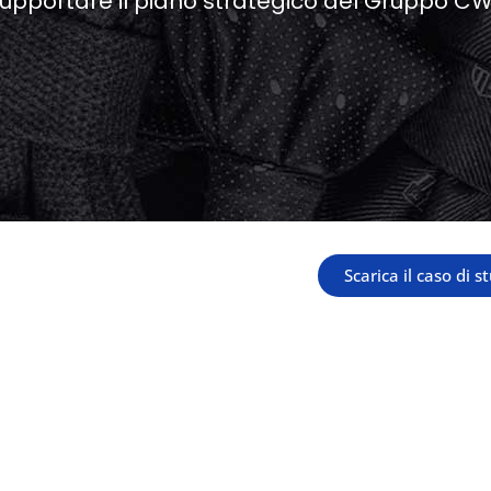
upportare il piano strategico del Gruppo C
Scarica il caso di s