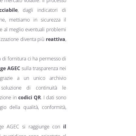
e mercato volatile. Il processo
cciabile
, dagli indicatori di
ine, mettiamo in sicurezza il
e al meglio eventuali problemi
anizzazione diventa più
reattiva
,
a di fornitura ci ha permesso di
gge AGEC
sulla trasparenza nei
 grazie a un unico archivio
 soluzione di continuità le
izione in
codici QR
. I dati sono
io della qualità, conformità,
egge AGEC si raggiunge con
il