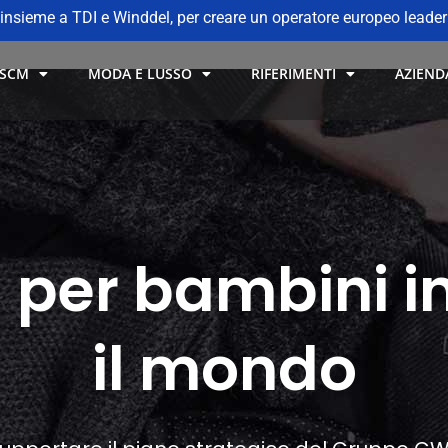
insieme a TDI e Winddel, per creare un operatore europeo leader n
 SCM
MODA E LUSSO
RIFERIMENTI
AZIEND
per bambini in
il mondo