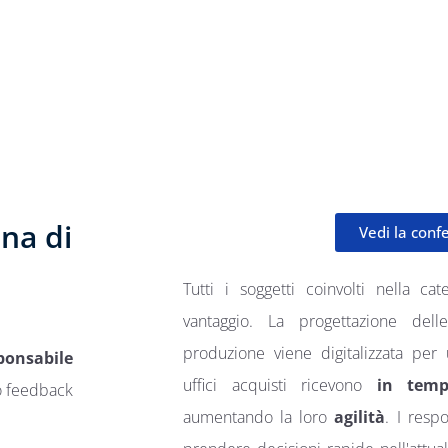
ena di
Vedi la conf
Tutti i soggetti coinvolti nella ca
vantaggio. La progettazione del
produzione viene digitalizzata pe
ponsabile
uffici acquisti ricevono
in temp
uo feedback
aumentando la loro
agilità
. I ​​res