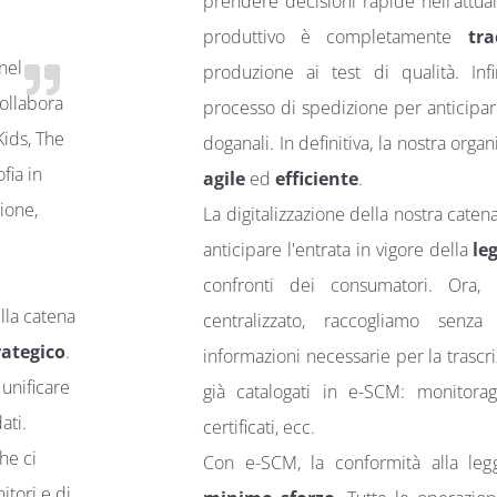
prendere decisioni rapide nell'attual
produttivo è completamente
tra
nel
produzione ai test di qualità. Inf
collabora
processo di spedizione per anticipar
Kids, The
doganali. In definitiva, la nostra org
fia in
agile
ed
efficiente
.
ione,
La digitalizzazione della nostra caten
anticipare l'entrata in vigore della
le
confronti dei consumatori. Ora,
lla catena
centralizzato, raccogliamo senza
rategico
.
informazioni necessarie per la trascr
 unificare
già catalogati in e-SCM: monitoragg
ati.
certificati, ecc.
che ci
Con e-SCM, la conformità alla l
itori e di