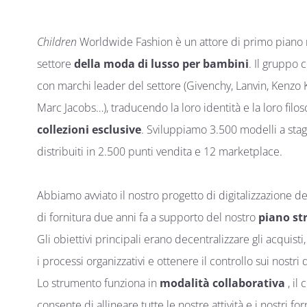
Children
Worldwide Fashion è un attore di primo piano 
settore
della moda di lusso per bambini
. Il gruppo 
con marchi leader del settore (Givenchy, Lanvin, Kenzo 
Marc Jacobs…), traducendo la loro identità e la loro filoso
collezioni esclusive
. Sviluppiamo 3.500 modelli a stag
distribuiti in 2.500 punti vendita e 12 marketplace.
Abbiamo avviato il nostro progetto di digitalizzazione de
di fornitura due anni fa a supporto del nostro
piano st
Gli obiettivi principali erano decentralizzare gli acquisti,
i processi organizzativi e ottenere il controllo sui nostri d
Lo strumento funziona in
modalità collaborativa
, il 
consente di allineare tutte le nostre attività e i nostri forn