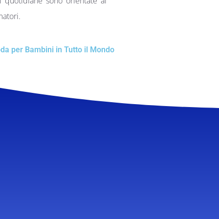
i quotidiane sono orientate al
matori.
da per Bambini in Tutto il Mondo