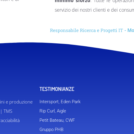
minimo sforzo
. Tutte le operazion
servizio dei nostri clienti e dei consu
Responsabile Ricerca e Progetti IT
- Mo
TESTIMONIANZE
ini e produzione
Intersport, Eden Park
 | TMS
Rip Curl, Aigle
acciabilità
Petit Bateau, CWF
Gruppo PHB