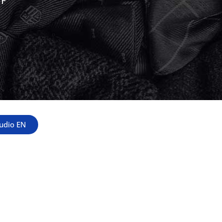
WF
tudio EN