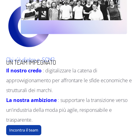
Chi c'è dietro e-SCM?
UN TEAM IMPEGNATO
Il nostro credo
: digitalizzare la catena di
approvvigionamento per affrontare le sfide economiche e
strutturali dei marchi.
La nostra ambizione
: supportare la transizione verso
un'industria della moda più agile, responsabile e
trasparente.
Incontra il team