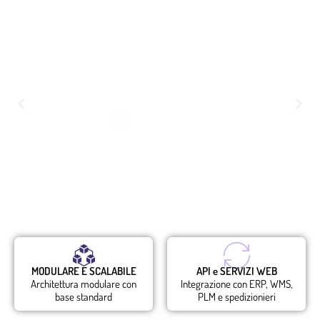
I NOSTRI CLIENTI TESTIMONIANO
e-SCM è uno strumento che ci consente di parlare la stessa
lingua con tutti i nostri partner.
Fornitore
di Petit Bateau
MODULARE E SCALABILE
API e SERVIZI WEB
Architettura modulare con
Integrazione con ERP, WMS,
base standard
PLM e spedizionieri