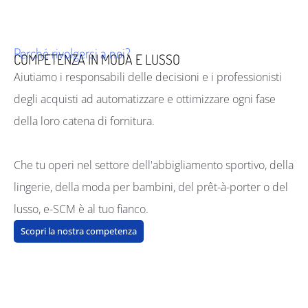
Perché rivolgersi a noi?
COMPETENZA IN MODA E LUSSO
Aiutiamo i responsabili delle decisioni e i professionisti
degli acquisti
ad automatizzare e ottimizzare ogni fase
della loro catena di fornitura.
Che tu operi nel settore dell'abbigliamento sportivo, della
lingerie, della moda per bambini, del prêt-à-porter o del
lusso, e-SCM è al tuo fianco.
Scopri la nostra competenza