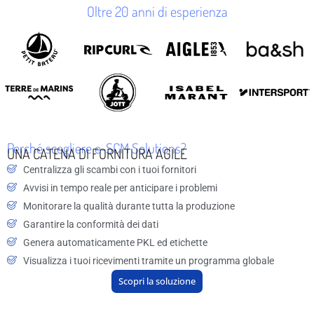
Oltre 20 anni di esperienza
Perché scegliere e-SCM Solutions?
UNA CATENA DI FORNITURA AGILE
Centralizza gli scambi con i tuoi fornitori
Avvisi in tempo reale per anticipare i problemi
Monitorare la qualità durante tutta la produzione
Garantire la conformità dei dati
Genera automaticamente PKL ed etichette
Visualizza i tuoi ricevimenti tramite un programma globale
Scopri la soluzione