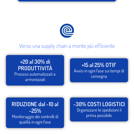
Verso una supply chain a monte più efficiente
+20 al 30% di
+15 al 25% OTIF
PRODUTTIVITÀ
Avvisi in ogni fase sui tempi di
Processi automatizzati e
consegna
armonizzati
RIDUZIONE dal -10 al
-30% COSTI LOGISTICI
-25%
Organizzare le spedizioni il
prima possibile
Monitoraggio dei controlli di
qualità in ogni fase