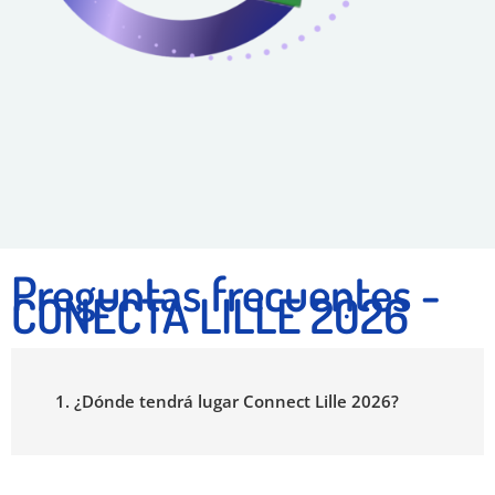
Preguntas frecuentes -
CONECTA LILLE 2026
1. ¿Dónde tendrá lugar Connect Lille 2026?