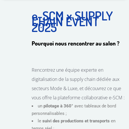
e-SCM x SUPPLY
CHAIN EVENT
2025
Pourquoi nous rencontrer au salon ?
Rencontrez une équipe experte en
digitalisation de la supply chain dédiée aux
secteurs Mode & Luxe, et découvrez ce que
vous offre la plateforme collaborative e-SCM :
un
pilotage à 360°
avec tableaux de bord
personnalisables ;
le
suivi des productions et transports
en
temps réel ;