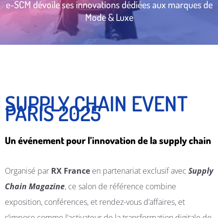
e-SCM dévoile ses innovations dédiées aux marques de
Mode & Luxe
SUPPLY CHAIN EVENT
PARIS 2025
Un événement pour l’innovation de la supply chain
Organisé par
RX France
en partenariat exclusif avec
Supply
Chain Magazine
, ce salon de référence combine
exposition, conférences, et rendez-vous d’affaires, et
s’impose comme l’activateur de la transformation digitale de